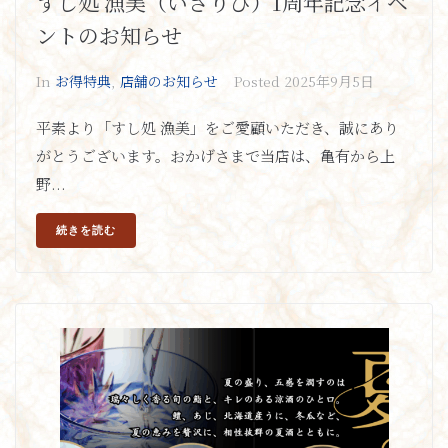
すし処 漁美（いさりび）1周年記念イベ
ントのお知らせ
In
お得特典
,
店舗のお知らせ
Posted
2025年9月5日
平素より「すし処 漁美」をご愛顧いただき、誠にあり
がとうございます。おかげさまで当店は、亀有から上
野...
続きを読む