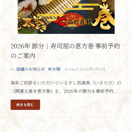
2026年 節分｜寿司屋の恵方巻 事前予約
のご案内
In
店舗のお知らせ
,
未分類
Posted
2026年1月4日
毎年ご好評をいただいているすし処漁美（いさりび）の
《開運太巻き恵方巻》を、2026年の節分も事前予約...
続きを読む