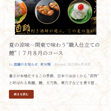
夏の涼味─関東で味わう“職人仕立ての
鱧”｜７月８月のコース
In
店舗のお知らせ
,
未分類
Posted
2025年6月18日
暑さが本格化するこの季節、日本では古くから “長物”
と呼ばれる魚鱧、鰻、太刀魚、煮穴子などを食す習...
続きを読む