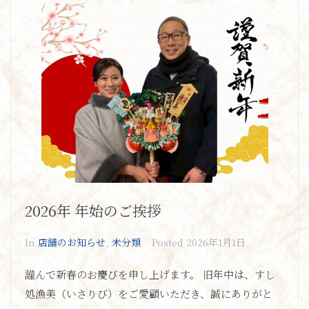
2026年 年始のご挨拶
In
店舗のお知らせ
,
未分類
Posted
2026年1月1日
謹んで新春のお慶びを申し上げます。 旧年中は、すし
処漁美（いさりび）をご愛顧いただき、誠にありがと